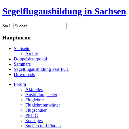
Segelflugausbildung in Sachsen
Suche
Hauptmenü
Startseite
Archiv
Doppelsitzerpokal
Seminare
Segelflugausbildung Part-FCL
Downloads
Forum
Aktuelles
Ausbildungsleiter
Fluglehrer
Fluglehreranwärter
Flugschüler
PPL-C
Sonstiges
Suchen und Finden