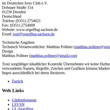
im Deutschen Aero Club e.V.
Dohnaer Straße 154
01239 Dresden
Deutschland
Telefon: (0351) 2754021
Fax: (0351) 2754008
Website: www.segelflug-sachsen.de
Email:
toni@segelflug-sachsen.de
Technische Angaben
Technisch Verantwortlicher: Matthias Pollmer (
matthias.pollmer@gma
Design
Matthias Pollmer (
matthias.pollmer@gmail.com
)
Trotz sorgfältiger inhaltlicher Kontrolle Übernehmen wir keine Haftung
verwendeten Namen, Begriffe, Zeichen und Grafiken können Marken- 
liegen ausschließlich bei deren Besitzern.
Zurück
Web Links
Glidinghotspots
LSVSN
UL-Segelflug