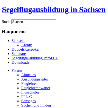
Segelflugausbildung in Sachsen
Suche
Hauptmenü
Startseite
Archiv
Doppelsitzerpokal
Seminare
Segelflugausbildung Part-FCL
Downloads
Forum
Aktuelles
Ausbildungsleiter
Fluglehrer
Fluglehreranwärter
Flugschüler
PPL-C
Sonstiges
Suchen und Finden